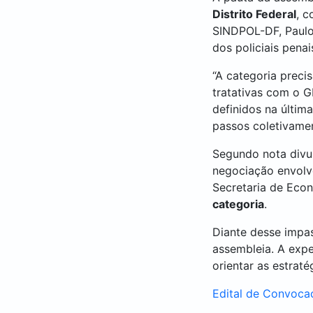
Distrito Federal
, c
SINDPOL-DF, Paulo
dos policiais pena
“A categoria preci
tratativas com o 
definidos na últim
passos coletivamen
Segundo nota divul
negociação envolv
Secretaria de Eco
categoria
.
Diante desse impa
assembleia. A expe
orientar as estrat
Edital de Convocaç