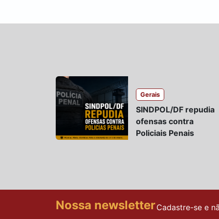
Gerais
SINDPOL/DF repudia
ofensas contra
Policiais Penais
Nossa newsletter
Cadastre-se e n