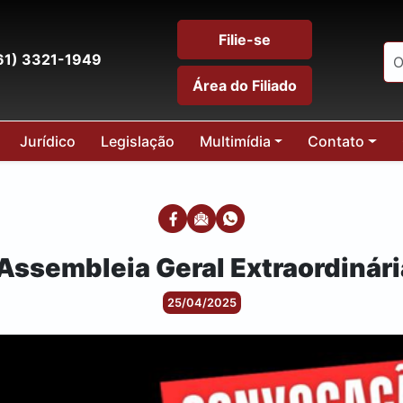
Filie-se
61) 3321-1949
Área do Filiado
Jurídico
Legislação
Multimídia
Contato
sembleia Geral Extraordinária 
25/04/2025