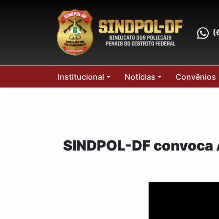
(
Institucional
Notícias
Convênios
SINDPOL-DF convoca As