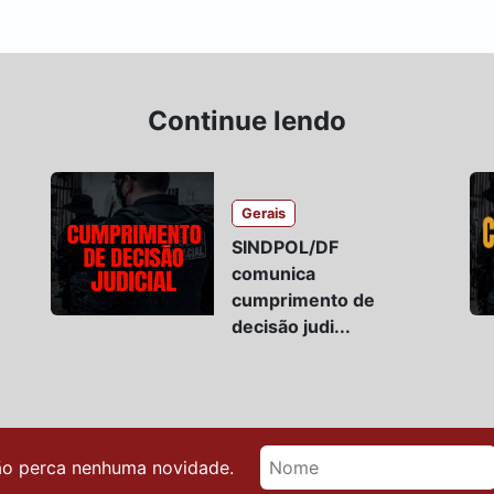
Continue lendo
Gerais
SINDPOL/DF
comunica
cumprimento de
decisão judi...
ão perca nenhuma novidade.