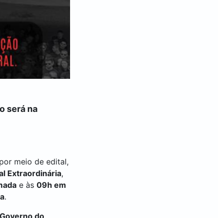
o será na
por meio de edital,
l Extraordinária
,
mada
e às
09h em
da
.
 Governo do