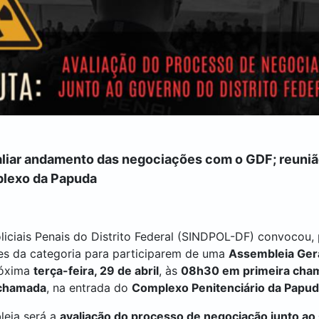
valiar andamento das negociações com o GDF; reuniã
plexo da Papuda
liciais Penais do Distrito Federal (SINDPOL-DF) convocou, 
tes da categoria para participarem de uma
Assembleia Gera
róxima
terça-feira, 29 de abril
, às
08h30 em primeira cha
 chamada
, na entrada do
Complexo Penitenciário da Papu
leia será a
avaliação do processo de negociação junto ao